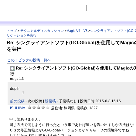
トップ
>
テクニカルディスカッション
>
Magic V4～V8
>
シンクライアントソフト(GO-Gl
リケーションを実行
Re: シンクライアントソフト(GO-Global)を使用してMag
を実行
このトピックの投稿一覧へ
Re: シンクライアントソフト(GO-Global)を使用してMagi
行
msg# 1.3
depth:
1
前の投稿
- 次の投稿 |
親投稿
- 子投稿なし | 投稿日時 2015-6-8 16:16
ISHIJIMA
居住地: 静岡県 投稿数: 1827
申し訳ありません。
同じ方法で同じように行ったという事であれば違いを洗い出すしか方法はな
ＯＳの修正情報とかGO-GlobalバージョンとかＭＡＧＩＣの環境等ですね
お力になれず申し訳ありませんでした。