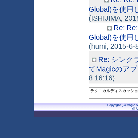
Global)を
(ISHIJIMA, 201
Re: R
Global)を
(humi, 2015-6-
Re: シンク
てMagicの
8 16:16)
Copyright (C) Magic S
個