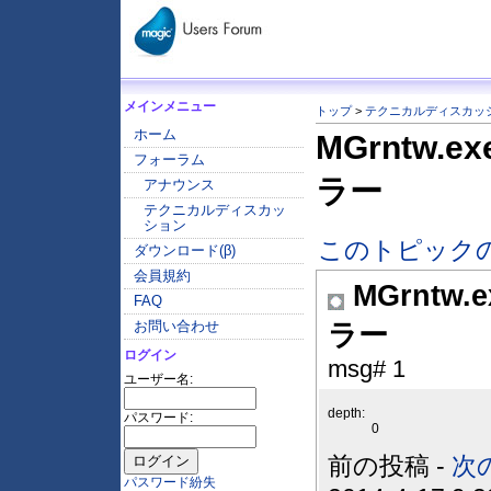
メインメニュー
トップ
>
テクニカルディスカッ
ホーム
MGrntw
フォーラム
ラー
アナウンス
テクニカルディスカッ
ション
このトピック
ダウンロード(β)
会員規約
MGrnt
FAQ
お問い合わせ
ラー
ログイン
msg# 1
ユーザー名:
depth:
パスワード:
0
前の投稿 -
次
パスワード紛失