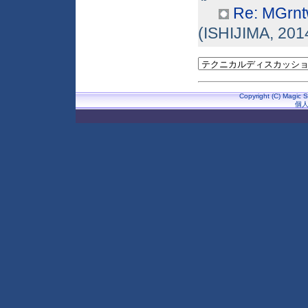
Re: MG
(ISHIJIMA, 201
Copyright (C) Magic S
個