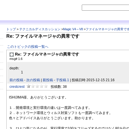
トップ
>
テクニカルディスカッション
>
Magic V4～V8
>
ファイルマネージャの異常で
Re: ファイルマネージャの異常です
このトピックの投稿一覧へ
Re: ファイルマネージャの異常です
msg# 1.6
depth:
1
前の投稿
-
次の投稿
|
親投稿
-
子投稿.1
| 投稿日時 2015-12-15 21:16
crestcrest
投稿数: 38
ISHIJIMA様、ありがとうございます。
１．開発環境と実行環境の違いは一度調べてみます。
２．ネットワーク環境とウィルス対策ソフトも一度調べてみます。
色々とアドバイスありがとうございます。助かります。
３．ひとつ気になるのが、実行環境で100％フリーズするのではなく80％位