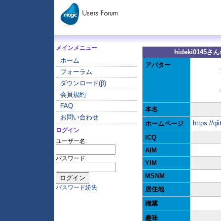
メインメニュー
hideki0145
ホーム
アバター
フォーラム
ダウンロード(β)
会員規約
FAQ
本名
お問い合わせ
https://q
ホームページ
ログイン
ICQ
ユーザー名:
AIM
パスワード:
YIM
MSNM
パスワード紛失
居住地
職業
趣味